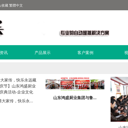
入收藏
繁體中文
资讯
产品展示
客户案例
山东鸿盛厨业集团与鲁...
大家传，快乐永...
山东