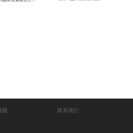
视频
联系我们