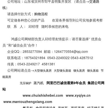
公司地址：山东省滨州市邹平县明集开发区 （请点击→
交通路
线
）
请选择付款方式：
购物流程
可定做各种您心仪的产品 欢迎各界领导到公司实地参观考察
联 系 人：
邱经理
随时恭候您的来电
鸿盛公司网销部负责人邱经理友情提示：请尽量选择“ 优质会
员 ”和“诚信会员”合作！
企业QQ：2853277094
邮箱：
1264770554@qq.com
联系电话：18754321894 0543-2249322 0543-4287512
传真：0543-2249217 4581381
公司网站请点击→
大型馒头蒸房
大型馒头蒸箱
馒头蒸房
馒头蒸箱
节
能蒸房
蒸汽机
阿里巴巴诚信通第
9
年会员
集团公司网
无压锅炉
站
www.chuishishebei.com www.xyqiye.cn
www.mantouzhengxiang.com
餐具柜
食堂厨房设备
蒸饭车
面筋蒸房
钎子馒头蒸