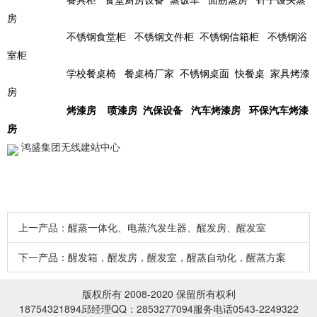
房
不锈钢食堂柜
不锈钢文件柜
不锈钢信箱柜
不锈钢浴
室柜
学校餐桌椅
餐桌椅厂家
不锈钢桌面
快餐桌
家具烤漆
房
烤漆房
喷漆房
汽保设备
汽车烤漆房
环保汽车烤漆
房
鸿盛集团无线建站中心
上一产品：
醒蒸一体化、电蒸汽发生器、醒发房、醒发室
下一产品：
醒发箱，醒发房，醒发室，醒蒸自动化，醒蒸方案
版权所有 2008-2020 保留所有权利
18754321894邱经理QQ：2853277094服务电话0543-2249322