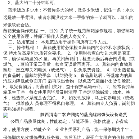
2、蒸大约二十分钟即可。
蒸米饭放多少水：不管你多大的锅，做多少米饭，记住一条：水永
远是放一手背深。或者水面没过大米一手指的第一节就可以，蒸出的
米饭软硬合适。
蒸箱安全操作规程 一、目的 为了统一规范蒸箱操作规程，加强蒸箱
安全使用管理，并保证操作人员的人身安全。
二、适用范围： 本规范适用于操作间所有工作人员。
三、操作规程 1、蒸箱使用前必须检查蒸箱内的水位和水质状况，
保 持水位高度和水质符合要求。 2、使用时检查自动进水阀是否正
常，确保蒸箱里的水 量。再关闭蒸箱门，检查无误后再合闸通电（或
燃气），蒸箱正常工作后，检查无误后再离开。 3、蒸箱内的食物蒸
熟后，应立即关闭电源（或燃气）， 以免浪费资源。 4、取出蒸箱里
的食品时，需戴防烫手套，以防烫伤 5、食品蒸熟后，等蒸箱内的蒸
汽压力降低或侧面开门 后再取出食物，以免蒸气迎面扑出烫伤脸部。
6、取完食物后，将蒸箱门关好，益于保护蒸箱寿命。 7、经常保持蒸
箱卫生干净，每次使用完毕后及时清理 干净定期除碱垢，放水、换
水，检查供水系统是否完好。 8、如发现故障，马上切断电源（或燃
气），找维修人 员修理不得私自修理。 9、蒸箱由专人负责，岗前切
实熟知操作规程。
陕西渭南二客户团购的蒸房醒房馒头设备送货
公司产品质量优良，性能稳定，节能环保，价格优惠，节省成
本，使用方便，功能齐全，企业各类系列产品，统一保修期为半年，
保修期内免收维修费和服务费。售后无忧，深受广大用户的信赖与赞