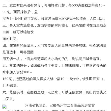
二、发面时如果没有酵母，可用蜂蜜代替，每500克面粉加蜂蜜15－
20克。面团揉软后，盖
湿布4－6小时即可发起。蜂蜜发面蒸出的馒头松软清香，入口回甜。
三、冬天室内温度低，发面需要的时间较长，如果发酵时在面里放点
白糖，就可以缩短发
面的时间。
四、在发酵的面团里，人们常要放入适量碱来除去酸味。检查施碱量
是否适中，可将面团
用刀切一块，上面如有芝麻粒大小均匀的孔，则说明用碱量适宜。
五、蒸出的馒头，如因碱放多了变黄，且碱味难闻，可在蒸过馒头的
水中加入食醋100－
160克，把已蒸过的馒头再放入锅中蒸10－15分钟，馒头即可变白，
且无碱味。
六、蒸馒头时，在面粉里放一点盐水，可以促使发酵，蒸出的馒头又
白又宣。
河南省长垣县、安徽亳州市二台食品蒸房发货