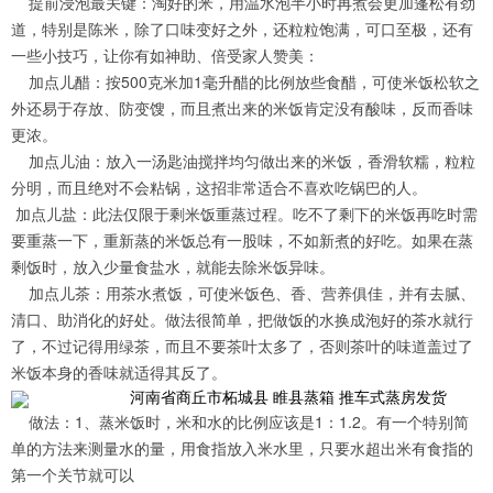
提前浸泡最关键：淘好的米，用温水泡半小时再煮会更加蓬松有劲
道，特别是陈米，除了口味变好之外，还粒粒饱满，可口至极，还有
一些小技巧，让你有如神助、倍受家人赞美：
加点儿醋：按500克米加1毫升醋的比例放些食醋，可使米饭松软之
外还易于存放、防变馊，而且煮出来的米饭肯定没有酸味，反而香味
更浓。
加点儿油：放入一汤匙油搅拌均匀做出来的米饭，香滑软糯，粒粒
分明，而且绝对不会粘锅，这招非常适合不喜欢吃锅巴的人。
加点儿盐：此法仅限于剩米饭重蒸过程。吃不了剩下的米饭再吃时需
要重蒸一下，重新蒸的米饭总有一股味，不如新煮的好吃。如果在蒸
剩饭时，放入少量食盐水，就能去除米饭异味。
加点儿茶：用茶水煮饭，可使米饭色、香、营养俱佳，并有去腻、
清口、助消化的好处。做法很简单，把做饭的水换成泡好的茶水就行
了，不过记得用绿茶，而且不要茶叶太多了，否则茶叶的味道盖过了
米饭本身的香味就适得其反了。
河南省商丘市柘城县 睢县蒸箱 推车式蒸房发货
做法：1、蒸米饭时，米和水的比例应该是1：1.2。有一个特别简
单的方法来测量水的量，用食指放入米水里，只要水超出米有食指的
第一个关节就可以