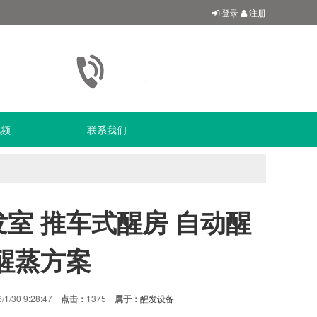
登录
注册
视频
联系我们
发室 推车式醒房 自动醒
 醒蒸方案
6/1/30 9:28:47
点击：
1375
属于：
醒发设备