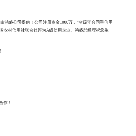
由鸿盛公司提供！公司注册资金1000万，“省级守合同重信用
东省农村信用社联合社评为A级信用企业。鸿盛邱经理祝您生
！
合作！