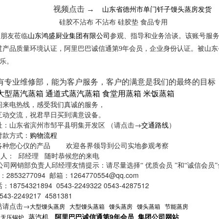
山东省德州市单门钎子馒头蒸房发货
视频点击 →
硅胶不沾布 不沾布 硅胶垫 食品专用
山东鸿盛厨业集团有限公司
界朋友莅临
参观、指导和业务洽谈。该账号服务
过产品质量环境认证，阿里巴巴诚信通第9年会员，企业身份认证。被山
乐。
专业维修部，能为客户服务，客户的满意是我们的最终的目标
大型蒸汽蒸箱 通道式蒸汽蒸箱 食堂用蒸箱 米饭蒸箱
问来电热线，感受我们真诚的服务，
互动交流，祝君早日买到满意设备。
址：山东省滨州市邹平县明集开发区 （请点击→
交通路线
）
款方式：
购物流程
各种您心仪的产品 欢迎各界领导到公司实地参观考察
 人：
邱经理
随时恭候您的来电
销部负责人邱经理友情提示：请尽量选择“ 优质会员 ”和“诚信会员”
853277094
邮箱：
1264770554@qq.com
754321894 0543-2249322 0543-4287512
-2249217 4581381
站请点击→
大型馒头蒸房
大型馒头蒸箱
馒头蒸房
馒头蒸箱
节能蒸房
蒸汽机
阿里巴巴诚信通第
9
年会员
集团公司网站
无压锅炉