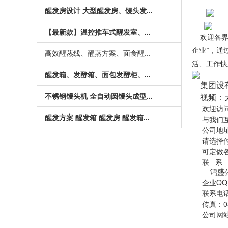
醒发房设计 大型醒发房、馒头发...
【最新款】温控推车式醒发室、...
欢迎各
企业”，通
高效醒蒸线、醒蒸方案、面食醒...
活、工作快
醒发箱、发酵箱、面包发酵柜、...
集团设有
不锈钢馒头机 全自动圆馒头成型...
视频：
欢迎访
醒发方案 醒发箱 醒发房 醒发箱...
与我们
公司地
请选择付
可定做
联 系
鸿盛公司网
企业QQ：2
联系电话：18
传真：0543
公司网