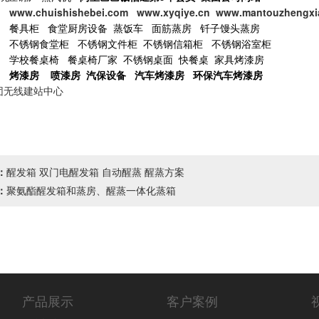
ishishebei.com www.xyqiye.cn www.mantouzhengxia
餐具柜
食堂厨房设备
蒸饭车
面筋蒸房
钎子馒头蒸房
不锈钢食堂柜
不锈钢文件柜
不锈钢信箱柜
不锈钢浴室柜
学校餐桌椅
餐桌椅厂家
不锈钢桌面
快餐桌
家具烤漆房
烤漆房
喷漆房
汽保设备
汽车烤漆房
环保汽车烤漆房
团无线建站中心
：
醒发箱 双门电醒发箱 自动醒蒸 醒蒸方案
：
聚氨酯醒发箱和蒸房、醒蒸一体化蒸箱
产品展示
客户案例