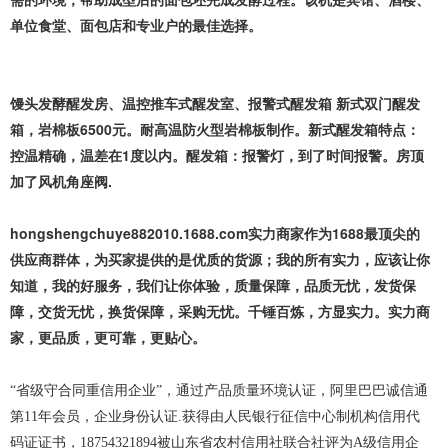
单位食堂、面包店和专业户的最佳选择。
馒头发酵醒发房、温控推车式醒发室、报警式醒发箱 新式双门醒发
箱，岩棉板6500元。耐高温防火型岩棉板制作。新式醒发箱特点：
控温精确，温差在1度以内。醒发箱：报警灯，到了时间报警。房顶
加了风机角座阀.
hongshengchuye882010.1688.com实力商家作为1688最顶尖的
供应商群体，为买家提供的是优质的货源；我的所有实力，应该让你
知道，我的好服务，我们让你体验，质量保障，品质无忧，发货保
障，交货无忧，换货保障，采购无忧。千锤百炼，方显实力。实力商
家，更品质，更可靠，更贴心。
“省级守合同重信用企业”，通过产品质量环境认证，阿里巴巴诚信通
第11年会员，企业身份认证.获得由人民银行征信中心制机构信用代
码证证书，18754321894被山东省农村信用社联合社评为A级信用企