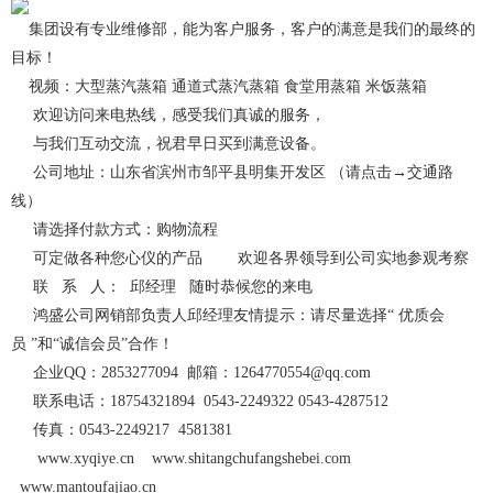
集团设有专业维修部，能为客户服务，客户的满意是我们的最终的
目标！
大型蒸汽蒸箱 通道式蒸汽蒸箱 食堂用蒸箱 米饭蒸箱
视频：
欢迎访问来电热线，感受我们真诚的服务，
与我们互动交流，祝君早日买到满意设备。
交通路
公司地址：山东省滨州市邹平县明集开发区 （请点击→
线
）
购物流程
请选择付款方式：
可定做各种您心仪的产品 欢迎各界领导到公司实地参观考察
联 系 人： 邱经理 随时恭候您的来电
鸿盛公司网销部负责人邱经理友情提示：请尽量选择“ 优质会
员 ”和“诚信会员”合作！
企业QQ：2853277094 邮箱：1264770554@qq.com
联系电话：18754321894 0543-2249322 0543-4287512
传真：0543-2249217 4581381
www.xyqiye.cn www.shitangchufangshebei.com
www.mantoufajiao.cn