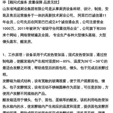
毕
【顾问式服务
质量保障 品质无忧
】
山东省鸿盛厨业集团有限公司
是从事厨房设备科研、设计、制造、安
装及售后运营服务于一体的高新技术厨业公司。 阿里巴巴诚信通11
年会员，公司先后在阿里巴巴成立4个诚信通会员，公司注册资金
1000万。2011年被评为“省级守合同重信用企业”，公司旗下有200
来个网站，网络营销遍及全国。 专业生产各种大型馒头蒸箱、大型
馒头蒸车、醒发房。
1、工作原理：设备采用干式发热管加温，湿式发热管加湿，通过控
制电路，使醒发箱内产生相对湿度80～85%、温度为36℃～38℃的
最适合发酵之环境，帮助造型后的面包坯、馒头、包子完成后发酵过
程。
发酵箱
为箱式结构，设有宽敞的玻璃视窗，便于用户观察面包、馒
头、包子发酵情况，设有活动不锈钢圆棒作为层架，可任意折卸，方
便用户发酵不同规格的产品。
醒发箱适用于馒头、包子、面包、蛋糕等的醒发。该机利用电热管加
热水箱内的水，使发酵箱内产生相应的温度和湿度，提供面包发酵所
需的环境，帮助成型后的面包坯完成发酵过程。该机是宾馆、酒楼、