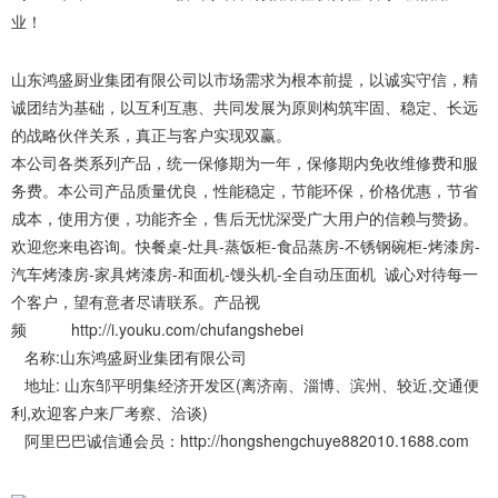
业！
山东鸿盛厨业集团有限公司以市场需求为根本前提，以诚实守信，精
诚团结为基础，以互利互惠、共同发展为原则构筑牢固、稳定、长远
的战略伙伴关系，真正与客户实现双赢。
本公司各类系列产品，统一保修期为一年，保修期内免收维修费和服
务费。本公司产品质量优良，性能稳定，节能环保，价格优惠，节省
成本，使用方便，功能齐全，售后无忧深受广大用户的信赖与赞扬。
欢迎您来电咨询。快餐桌-灶具-蒸饭柜-食品蒸房-不锈钢碗柜-烤漆房-
汽车烤漆房-家具烤漆房-和面机-馒头机-全自动压面机 诚心对待每一
个客户，望有意者尽请联系。
产品视
频
http://i.youku.com/chufangshebei
名称:
山东鸿盛厨业集团有限公司
地址: 山东邹平明集经济开发区(离济南、淄博、滨州、较近,交通便
利,欢迎客户来厂考察、洽谈)
阿里巴巴诚信通会员：
http://hongshengchuye882010.1688.com