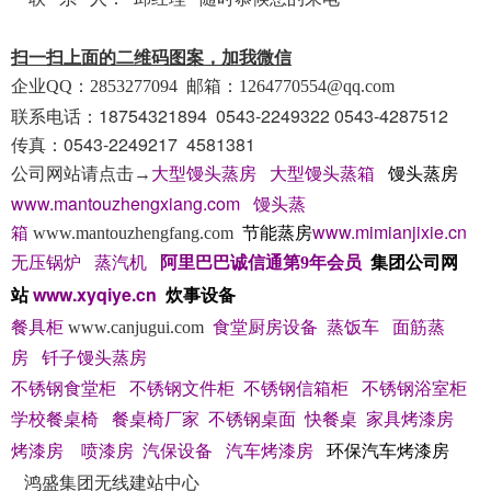
扫一扫上面的二维码图案，加我微信
企业QQ：2853277094
邮箱：
1264770554@qq.com
联系电话：18754321894 0543-2249322 0543-4287512
传真：0543-2249217 4581381
馒头蒸房
公司网站请点击→
大型馒头蒸房
大型馒头蒸箱
www.mantouzhengxiang.com
馒头蒸
节能蒸房
www.mimianjixie.cn
箱
www.mantouzhengfang.com
集团公司网
无压锅炉
蒸汽机
阿里巴巴诚信通第9年会员
站
www.xyqiye.cn
炊事设备
餐具柜
www.canjugui.com
食堂厨房设备
蒸饭车
面筋蒸
房
钎子馒头蒸房
不锈钢食堂柜
不锈钢文件柜
不锈钢信箱柜
不锈钢浴室柜
学校餐桌椅
餐桌椅厂家
不锈钢桌面
快餐桌
家具烤漆房
环保汽车烤漆房
烤漆房
喷漆房
汽保设备
汽车烤漆房
鸿盛集团无线建站中心