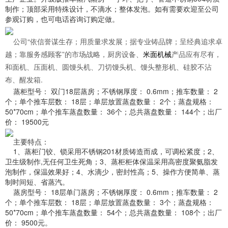
制
作；顶部采用特殊设计，不滴水；整体发泡。如有需要欢迎至公司
参观订购，也可电
话咨询订购定做。
公司“依信誉谋生存；用质量求发展；据专业铸品牌；呈经典追求卓
越；靠服务感顾客”的市场战略，厨房设备、
米面机械
产品应有尽有，
和面机、压面机、圆馒头机、刀切馒头机、馒头整形机、硅胶不沾
布、醒发箱.
蒸柜型号： 双门18层蒸房；
不锈钢厚度： 0.6mm；
推车数量： 2
个；
单个推车层数： 18层；
单层放置蒸盘数量： 2个；
蒸盘规格：
50*70cm；
单个推车蒸盘数量： 36个；
总共蒸盘数量： 144个；
出厂
价： 19500元
主要特点：
1、蒸柜门铰、锁采用不锈钢201材质铸造而成，可调松紧度；
2、
卫生级制作,无任何卫生死角；
3、蒸柜柜体保温采用高密度聚氨脂发
泡制作，保温效果好；
4、水滴少，密封性高；
5、操作方便简单、蒸
制时间短、省蒸汽。
蒸房型号： 18层单门蒸房；
不锈钢厚度： 0.6mm；
推车数量： 2
个；
单个推车层数： 18层；
单层放置蒸盘数量： 3个；
蒸盘规格：
50*70cm；
单个推车蒸盘数量： 54个；
总共蒸盘数量： 108个；
出厂
价： 9500元。