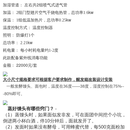
加湿管道： 左右
2组喷气式进气管
共
加温：
组门型翅片空气干烧电热管，总功率
kw
2
1.6
保温：
组低温加热片，总功率
kw
1
0.25
温度控制方式： 温度控制器
照明： 防爆灯
个
1
总功率：
kw
2.21
耗电量： 每小时耗电量约
-
度
1
2
此款配备紫外线消毒功能
金额： 22000元/套
大小尺寸规格要求可根据客户要求制作，醒发箱改装设计安装
一般发酵馒头、面包时，温度在36度——38度，湿度控制在75%--
-80%即可。
蒸好馒头有哪些窍门？
-
（1）蒸馒头时，如果面似发非发，可在面团中间挖个小坑，
倒进两小杯白酒，停10分钟后，面就发开了。
（2）发面时如果没有酵母，可用蜂蜜代替，每500克面粉加