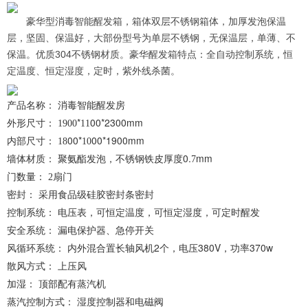
豪华型消毒智能醒发箱，箱体双层不锈钢箱体，加厚发泡保温
层，坚固、保温好，大部份型号为单层不锈钢，无保温层，单薄、不
保温。优质304不锈钢材质。豪华醒发箱特点：全自动控制系统，恒
定温度、恒定湿度，定时，紫外线杀菌。
产品名称：
醒发房
消毒智能
外形尺寸：
*
00*2300mm
1900
11
内部尺寸：
00*
00*1900mm
18
10
墙体材质：
铁皮厚度0.
mm
聚氨酯发泡，不锈钢
7
门数量：
扇门
2
密封： 采用食品级硅胶密封条密封
控制系统： 电压表，可恒定温度，可恒定湿度，可定时醒发
安全系统： 漏电保护器、急停开关
风循环系统： 内外混合置长轴风机2个，电压380V，功率370w
散风方式： 上压风
加湿：
顶部配有蒸汽机
蒸汽控制方式： 湿度控制器和电磁阀