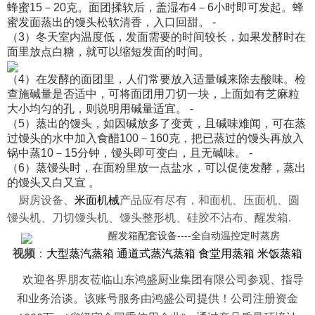
蜂蜜15－20克。面团揉软后，盖湿布4－6小时即可发起。蜂
蜜发面蒸出的馒头松软清香，入口回甜。 -
（3）冬天室内温度低，发面需要的时间较长，如果发酵时在
面里放点白糖，就可以缩短发面的时间。
（4）在发酵的面团里，人们常要放入适量碱来除去酸味。检
查施碱量是否适中，可将面团用刀切一块，上面如有芝麻粒
大小均匀的孔，则说明用碱量适宜。 -
（5）蒸出的馒头，如因碱放多了变黄，且碱味难闻，可在蒸
过馒头的水中加入食醋100－160克，把已蒸过的馒头再放入
锅中蒸10－15分钟，馒头即可变白，且无碱味。 -
（6）蒸馒头时，在面粉里放一点盐水，可以促使发酵，蒸出
的馒头又白又宣 。
米面机械
厨房设备、
产品应有尽有，和面机、压面机、圆
馒头机、刀切馒头机、馒头整形机、硅胶不沾布、醒发箱.
醒发箱配套设备----全自动温控定时蒸房
视频
：
大型蒸汽蒸箱 通道式蒸汽蒸箱 食堂用蒸箱 米饭蒸箱
欢迎各界朋友莅临山东鸿盛厨业集团有限公司参观、指导
和业务洽谈。该账号服务由鸿盛公司提供！公司注册资金