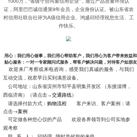
1000万，“省级守合同重信用企业”，通过产品质量环境认
证，阿里巴巴诚信通第9年会员，企业身份认证。被山东省农
村信用社联合社评为A级信用企业。鸿盛邱经理祝您生活、工
作快乐。
 用心：我们用心做事，我们用心帮助客户，我们用心为客户带来效益
 贴心服务：一对一专家顾问式服务，帮客户解决问题，对待客户如朋
欢迎来厂考察或来电咨询，感受我们真诚的服务，
与我们
互动交流，祝君早日买到满意设备。
公司地址：山东省滨州市邹平县明集开发区 （东接淄博，
交通路线
西临济南）
（请点击→
）
购物流程
客户来访、客户案例：请
请选择付款方式：
点击→
案例
可定做各种您心仪的产品 欢迎各界领导到公司实地参
观考察
联 系 人：
邱经理
随时恭候您的来电