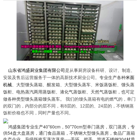
山东省鸿盛厨业集团有限公司
是从事厨房设备科研、设计、制造、
专业生产各种
米面
安装及售后运营服务于一体的高新技术厨业公司。
机械
、大型馒头蒸箱、醒发箱、大型馒头蒸车、米饭蒸饭柜、馒头蒸
饭柜、电热蒸汽两用蒸饭柜、液化气蒸饭柜、天然气蒸饭柜，也可定
做各种类型馒头蒸箱馒头蒸车。
我们的馒头蒸箱有电的燃气的，单门
的双门的，内部分的层不同，有8层的、12层的、24层的，不锈钢蒸
饭柜价格也不同，同时产量也不同。
鸿盛集团专业生产40*60cm，50*70cm型单门蒸房，双门蒸房，专
供54盘大盘蒸房，通门食品蒸箱，不锈钢大型馒头蒸房，食
品厂蒸箱
生产企业。升级版推车蒸汽蒸房----手环、把手、管道不锈钢304材质