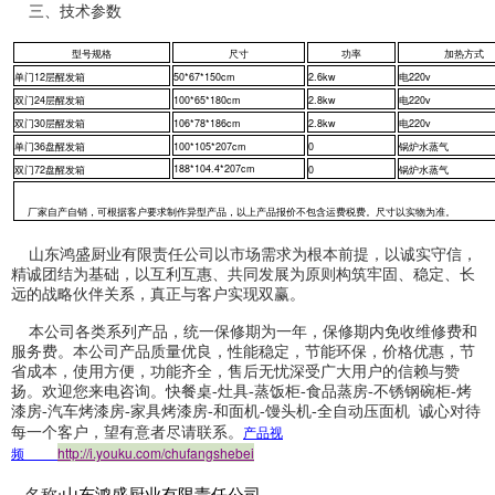
三、技术参数
型号规格
尺寸
功率
加热方式
单门12层醒发箱
50*67*150cm
2.6kw
电220v
双门24层醒发箱
100*65*180cm
2.8kw
电220v
双门30层醒发箱
106*78*186cm
2.8kw
电220v
单门36盘醒发箱
100*105*207cm
0
锅炉水蒸气
188*104.4*207cm
双门72盘醒发箱
0
锅炉水蒸气
厂家自产自销，可根据客户要求制作异型产品，以上产品报价不包含运费税费。尺寸以实物为准。
山东鸿盛厨业有限责任公司以市场需求为根本前提，以诚实守信，
精诚团结为基础，以互利互惠、共同发展为原则构筑牢固、稳定、长
远的战略伙伴关系，真正与客户实现双赢。
本公司各类系列产品，统一保修期为一年，保修期内免收维修费和
服务费。本公司产品质量优良，性能稳定，节能环保，价格优惠，节
省成本，使用方便，功能齐全，售后无忧深受广大用户的信赖与赞
扬。欢迎您来电咨询。快餐桌-灶具-蒸饭柜-食品蒸房-不锈钢碗柜-烤
漆房-汽车烤漆房-家具烤漆房-和面机-馒头机-全自动压面机 诚心对待
产品视
每一个客户，望有意者尽请联系。
频
http://i.youku.com/chufangshebei
山东鸿盛厨业有限责任公司
名称: