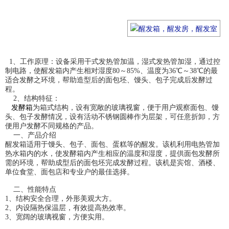
1、工作原理：设备采用干式发热管加温，湿式发热管加湿，通过控
制电路，使醒发箱内产生相对湿度80～85%、温度为36℃～38℃的最
适合发酵之环境，帮助造型后的面包坯、馒头、包子完成后发酵过
程。
2、结构特征：
发酵箱
为箱式结构，设有宽敞的玻璃视窗，便于用户观察面包、馒
头、包子发酵情况，设有活动不锈钢圆棒作为层架，可任意折卸，方
便用户发酵不同规格的产品。
一、产品介绍
醒发箱适用于馒头、包子、面包、蛋糕等的醒发。该机利用电热管加
热水箱内的水，使发酵箱内产生相应的温度和湿度，提供面包发酵所
需的环境，帮助成型后的面包坯完成发酵过程。该机是宾馆、酒楼、
单位食堂、面包店和专业户的最佳选择。
二、性能特点
1、结构安全合理，外形美观大方。
2、内设隔热保温层，有效提高热效率。
3、宽阔的玻璃视窗，方便实用。